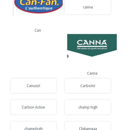
canna
Can
Canna
Canusol
CarboAir
Carbon Active
champ high
champhigh
Chikamasa