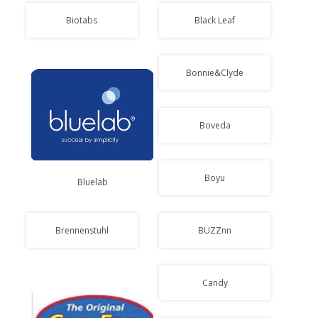
Biotabs
Black Leaf
Bonnie&Clyde
Boveda
Boyu
Bluelab
Brennenstuhl
BUZZnn
Candy