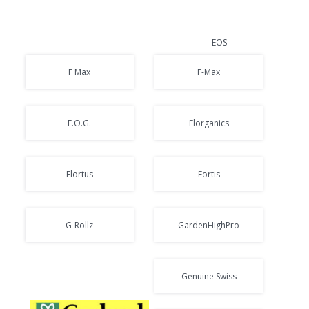
EOS
F Max
F-Max
F.O.G.
Florganics
Flortus
Fortis
G-Rollz
GardenHighPro
Genuine Swiss