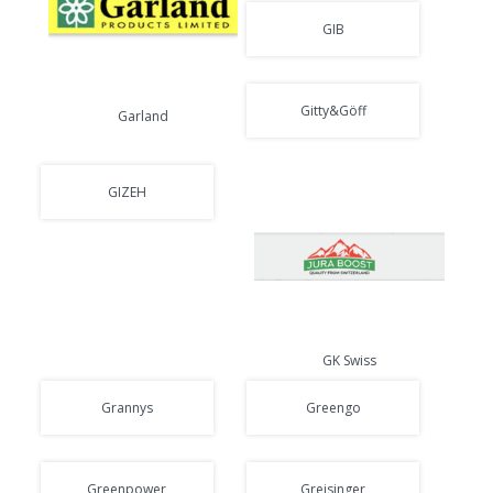
GIB
Gitty&Göff
Garland
GIZEH
GK Swiss
Grannys
Greengo
Greenpower
Greisinger