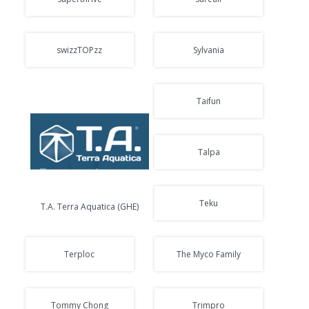
swizzTOPzz
Sylvania
Taifun
Talpa
Teku
T.A. Terra Aquatica (GHE)
Terploc
The Myco Family
Tommy Chong
Trimpro