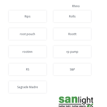
Rhino
Rips
Rolls
root pouch
Root!t
rootinn
rp pump
RS
S&P
Sagrade Madre