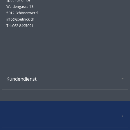
Sputnick GmbH
Weidengasse 18
5012 Schönenwerd
info@sputnick.ch
Tel:062 8495091
Kundendienst
Oeffnungszeiten Growshop Schönenwerd
AGB'S
Datenschutz
Zahlungsverbindung
Kontakt
Sitemap
Mastercard, Visa, TWINT, Vorkasse
Versandinformationen
Über Uns