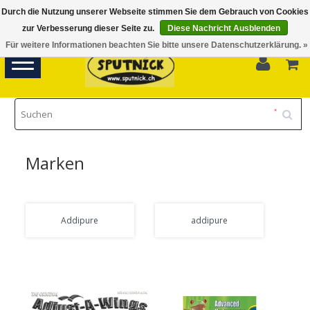
Durch die Nutzung unserer Webseite stimmen Sie dem Gebrauch von Cookies
Di-Fr 11.00 - 18.30, Sa 10.00 - 16.00
zur Verbesserung dieser Seite zu.
Diese Nachricht Ausblenden
Für weitere Informationen beachten Sie bitte unsere Datenschutzerklärung. »
0
Toggle
navigation
Marken
Addipure
addipure