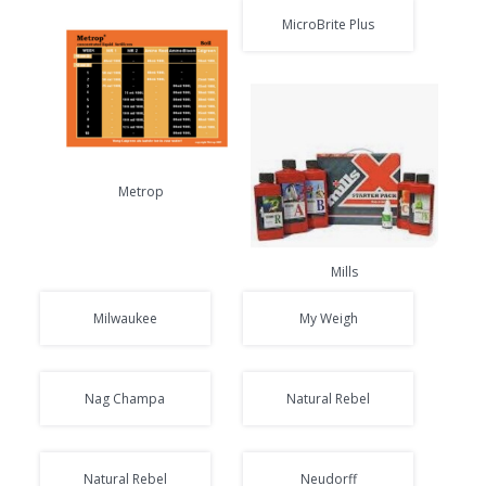
MicroBrite Plus
Metrop
Mills
Milwaukee
My Weigh
Nag Champa
Natural Rebel
Natural Rebel
Neudorff