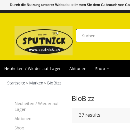
Durch die Nutzung unserer Webseite stimmen Sie dem Gebrauch von Coo
DI-FR 11.00 - 18.30, SA 10.00 - 16.00
SAMSTA
Neuheiten / Wieder auf Lager
Aktionen
Shop
Startseite
Marken
BioBizz
>
>
BioBizz
Neuheiten / Wieder auf
Lager
37
results
Aktionen
Shop