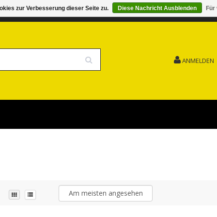
kies zur Verbesserung dieser Seite zu.
Diese Nachricht Ausblenden
Für
G 15.08. GESCHLOSSEN FEIERTAG
VERSANDKOSTENFREI
ANMELDEN
Am meisten angesehen