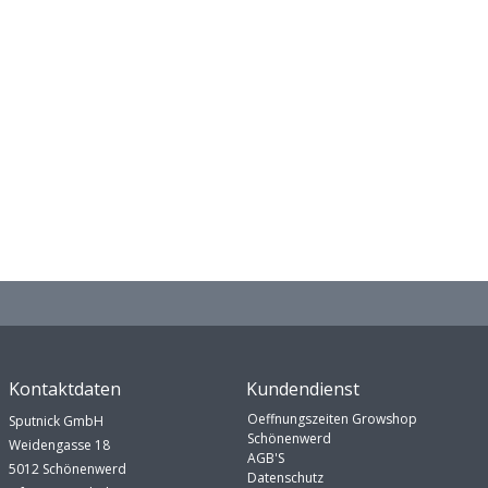
Kontaktdaten
Kundendienst
Oeffnungszeiten Growshop
Sputnick GmbH
Schönenwerd
Weidengasse 18
AGB'S
5012 Schönenwerd
Datenschutz