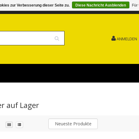
kies zur Verbesserung dieser Seite zu.
Diese Nachricht Ausblenden
Für
G 15.08. GESCHLOSSEN FEIERTAG
VERSANDKOSTENFREI
ANMELDEN
r auf Lager
Neueste Produkte