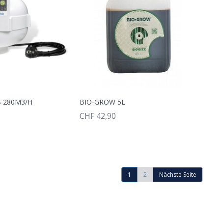
 280M3/H
BIO-GROW 5L
CHF 42,90
1
2
Nächste Seite