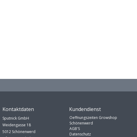
Kontaktdaten
Kundendienst
Oeffnungszeiten Growshop
Sputnick GmbH
Schönenwerd
Weidengasse 18
AGB'S
5012 Schönenwerd
Datenschutz