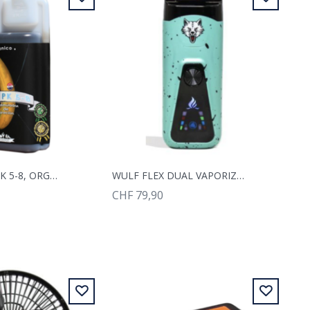
BIOTABS BIO PK 5-8, ORGANISCHER FLÜSSIGDÜNGER, NPK 2-5-8, 1L
WULF FLEX DUAL VAPORIZER TÜRKISE SCHWARZ
CHF 79,90