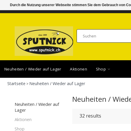
Durch die Nutzung unserer Webseite stimmen Sie dem Gebrauch von Coo
DI-FR 11.00 - 18.30, SA 10.00 - 16.00
SAMSTA
Neuheiten / Wieder auf Lager
Aktionen
Shop
Startseite
Neuheiten / Wieder auf Lager
>
Neuheiten / Wiede
Neuheiten / Wieder auf
Lager
32
results
Aktionen
Shop