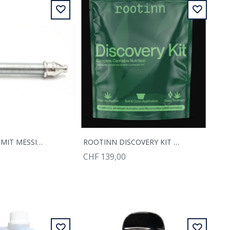
METALLPFEIFE MIT MESSING-KOPF UND SIEB 90MM
ROOTINN DISCOVERY KIT | ALL-IN-ONE-BIO-NÄHRSTOFFE
CHF 139,00