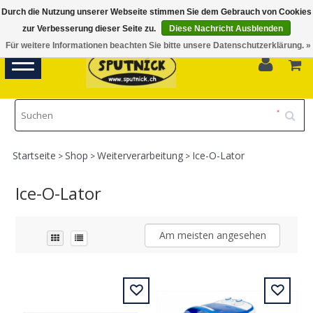
Durch die Nutzung unserer Webseite stimmen Sie dem Gebrauch von Cookies
Di-Fr 11.00 - 18.30, Sa 10.00 - 16.00
zur Verbesserung dieser Seite zu.
Diese Nachricht Ausblenden
Für weitere Informationen beachten Sie bitte unsere Datenschutzerklärung. »
0
Toggle
navigation
Startseite
Shop
Weiterverarbeitung
Ice-O-Lator
>
>
>
Ice-O-Lator
Am meisten angesehen