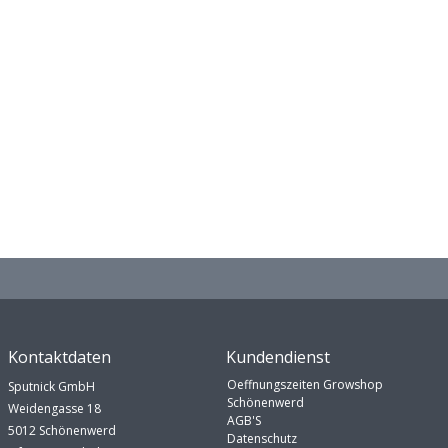
Kontaktdaten
Kundendienst
Oeffnungszeiten Growshop
Sputnick GmbH
Schönenwerd
Weidengasse 18
AGB'S
5012 Schönenwerd
Datenschutz