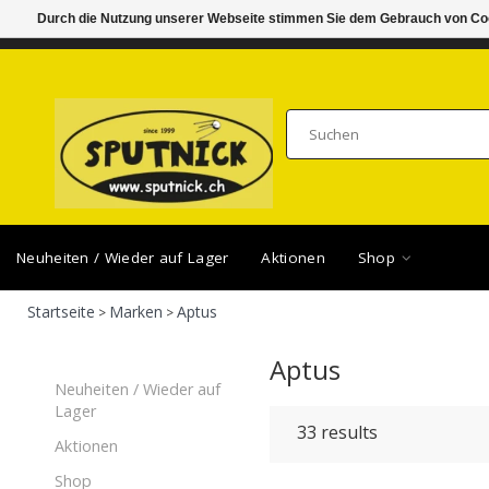
Durch die Nutzung unserer Webseite stimmen Sie dem Gebrauch von Coo
DI-FR 11.00 - 18.30, SA 10.00 - 16.00
SAMSTA
Neuheiten / Wieder auf Lager
Aktionen
Shop
Startseite
Marken
Aptus
>
>
Aptus
Neuheiten / Wieder auf
Lager
33
results
Aktionen
Shop