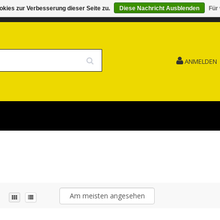
kies zur Verbesserung dieser Seite zu.
Diese Nachricht Ausblenden
Für
G 15.08. GESCHLOSSEN FEIERTAG
VERSANDKOSTENFREI
ANMELDEN
Am meisten angesehen