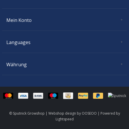
Donnerstag:
11.00 - 18.30
Freitag:
11.00 - 18.30
Mein Konto
Samstag:
10.00 - 16.00
Benutzerkonto Information
Sonntag:
geschlossen
Meine Bestellungen
Meine Nachrichten (Tickets)
Languages
Mein Wunschzettel
Deutsch
Währung
CHF
© Sputnick Growshop | Webshop design by
OOSEOO
| Powered by
Lightspeed