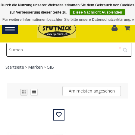
Durch die Nutzung unserer Webseite stimmen Sie dem Gebrauch von Cookies
Di-Fr 11.00 - 18.30, Sa 10.00 - 16.00
zur Verbesserung dieser Seite zu.
Diese Nachricht Ausblenden
Für weitere Informationen beachten Sie bitte unsere Datenschutzerklärung. »
0
Toggle
navigation
Startseite
Marken
GIB
>
>
Am meisten angesehen