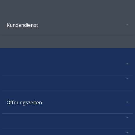
Kundendienst
Oeffnungszeiten Growshop Schönenwerd
AGB'S
Datenschutz
Zahlungsverbindung
Kontakt
Sitemap
Mastercard, Visa, TWINT, Vorkasse
Versandinformationen
Über Uns
Impressum
Öffnungszeiten
Montag:
geschlossen
Dienstag:
11.00 - 18.30
Mittwoch:
11.00 - 18.30