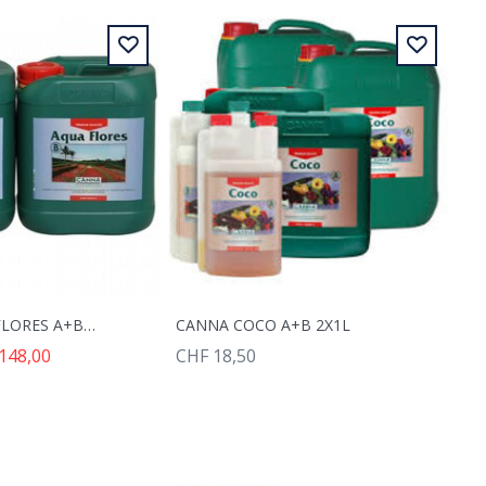
CANNA AQUA FLORES A+B 2X20L
CANNA COCO A+B 2X1L
148,00
CHF 18,50