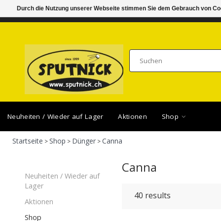
Durch die Nutzung unserer Webseite stimmen Sie dem Gebrauch von Coo
DI-FR 11.00 - 18.30, SA 10.00 - 16.00
SAMSTA
Neuheiten / Wieder auf Lager
Aktionen
Shop
Startseite
Shop
Dünger
Canna
>
>
>
Canna
Neuheiten / Wieder auf
Lager
40
results
Aktionen
Shop