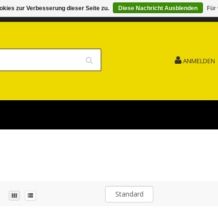
kies zur Verbesserung dieser Seite zu.
Diese Nachricht Ausblenden
Für
G 15.08. GESCHLOSSEN FEIERTAG
VERSANDKOSTENFREI
ANMELDEN
Standard