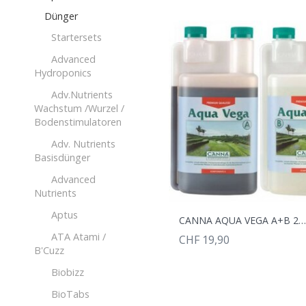
Dünger
Startersets
Advanced
Hydroponics
Adv.Nutrients
Wachstum /Wurzel /
Bodenstimulatoren
Adv. Nutrients
Basisdünger
Advanced
Nutrients
Aptus
CANNA AQUA VEGA A+B 2X1
ATA Atami /
CHF 19,90
B'Cuzz
Biobizz
BioTabs