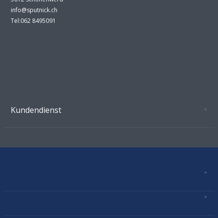
info@sputnick.ch
Tel:062 8495091
Kundendienst
Oeffnungszeiten Growshop Schönenwerd
AGB'S
Datenschutz
Zahlungsverbindung
Kontakt
Sitemap
Mastercard, Visa, TWINT, Vorkasse
Versandinformationen
Über Uns
Impressum