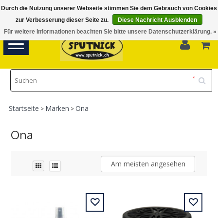
Durch die Nutzung unserer Webseite stimmen Sie dem Gebrauch von Cookies
Di-Fr 11.00 - 18.30, Sa 10.00 - 16.00
zur Verbesserung dieser Seite zu.
Diese Nachricht Ausblenden
Für weitere Informationen beachten Sie bitte unsere Datenschutzerklärung. »
0
Toggle
navigation
Startseite
Marken
Ona
>
>
Ona
Am meisten angesehen