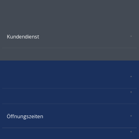
Kundendienst
Oeffnungszeiten Growshop Schönenwerd
AGB'S
Datenschutz
Zahlungsverbindung
Kontakt
Sitemap
Mastercard, Visa, TWINT, Vorkasse
Versandinformationen
Über Uns
Impressum
Öffnungszeiten
Montag:
geschlossen
Dienstag:
11.00 - 18.30