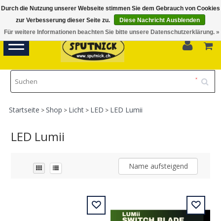
Durch die Nutzung unserer Webseite stimmen Sie dem Gebrauch von Cookies
Di-Fr 11.00 - 18.30, Sa 10.00 - 16.00
zur Verbesserung dieser Seite zu.
Diese Nachricht Ausblenden
Für weitere Informationen beachten Sie bitte unsere Datenschutzerklärung. »
0
Toggle
navigation
Startseite
Shop
Licht
LED
LED Lumii
>
>
>
>
LED Lumii
Name aufsteigend