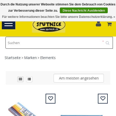
Durch die Nutzung unserer Webseite stimmen Sie dem Gebrauch von Cookies
Di-Fr 11.00 - 18.30, Sa 10.00 - 16.00
zur Verbesserung dieser Seite zu.
Diese Nachricht Ausblenden
Für weitere Informationen beachten Sie bitte unsere Datenschutzerklärung. »
0
Toggle
navigation
Startseite
Marken
Elements
>
>
Am meisten angesehen