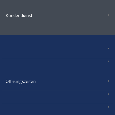
Kundendienst
Oeffnungszeiten Growshop Schönenwerd
AGB'S
Datenschutz
Zahlungsverbindung
Kontakt
Sitemap
Mastercard, Visa, TWINT, Vorkasse
Versandinformationen
Über Uns
Impressum
Öffnungszeiten
Montag:
geschlossen
Dienstag:
11.00 - 18.30
Mittwoch:
11.00 - 18.30
Donnerstag:
11.00 - 18.30