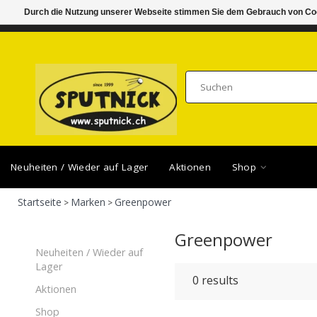
Durch die Nutzung unserer Webseite stimmen Sie dem Gebrauch von Coo
DI-FR 11.00 - 18.30, SA 10.00 - 16.00
SAMSTA
Neuheiten / Wieder auf Lager
Aktionen
Shop
Startseite
Marken
Greenpower
>
>
Greenpower
Neuheiten / Wieder auf
Lager
0
results
Aktionen
Shop