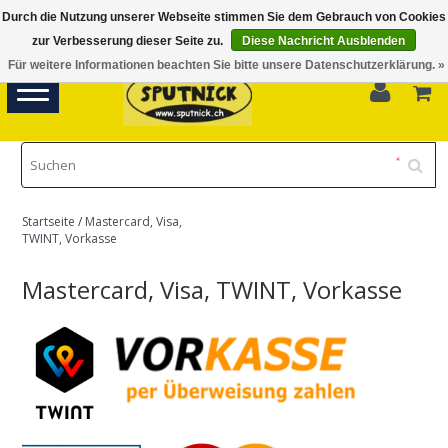
Durch die Nutzung unserer Webseite stimmen Sie dem Gebrauch von Cookies
Di-Fr 11.00 - 18.30, Sa 10.00 - 16.00
zur Verbesserung dieser Seite zu.
Diese Nachricht Ausblenden
Für weitere Informationen beachten Sie bitte unsere Datenschutzerklärung. »
0
Toggle
navigation
Startseite
/
Mastercard, Visa,
TWINT, Vorkasse
Mastercard, Visa, TWINT, Vorkasse