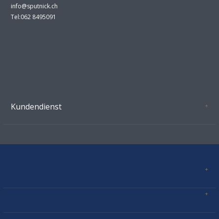
info@sputnick.ch
Tel:062 8495091
Kundendienst
Oeffnungszeiten Growshop Schönenwerd
AGB'S
Datenschutz
Zahlungsverbindung
Kontakt
Sitemap
Mastercard, Visa, TWINT, Vorkasse
Versandinformationen
Über Uns
Impressum