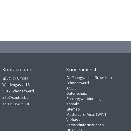
Kontaktdaten
Kundendienst
Oeffnungszeiten Growshop
Sputnick GmbH
Schönenwerd
Weidengasse 18
AGB'S
5012 Schönenwerd
Datenschutz
info@sputnick.ch
Zahlungsverbindung
Tel:062 8495091
Kontakt
Sitemap
Mastercard, Visa, TWINT,
Vorkasse
Versandinformationen
Über Uns