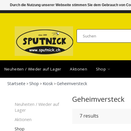
Durch die Nutzung unserer Webseite stimmen Sie dem Gebrauch von Coo
DI-FR 11.00 - 18.30, SA 10.00 - 16.00
SAMSTA
Neuheiten / Wieder auf Lager
Aktionen
Shop
Startseite
Shop
Kiosk
Geheimversteck
>
>
>
Geheimversteck
Neuheiten / Wieder auf
Lager
7
results
Aktionen
Shop