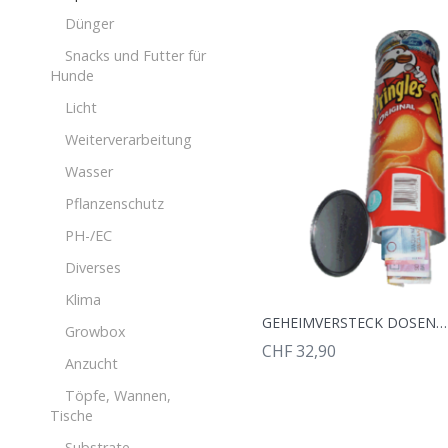
Dünger
Snacks und Futter für
Hunde
Licht
Weiterverarbeitung
Wasser
Pflanzenschutz
PH-/EC
Diverses
Klima
GEHEIMVERSTECK DOSENSAFE PRINGLES
Growbox
CHF 32,90
Anzucht
Töpfe, Wannen,
Tische
Substrate