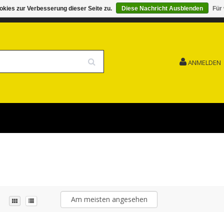
kies zur Verbesserung dieser Seite zu.
Diese Nachricht Ausblenden
Für
G 15.08. GESCHLOSSEN FEIERTAG
VERSANDKOSTENFREI
ANMELDEN
Am meisten angesehen