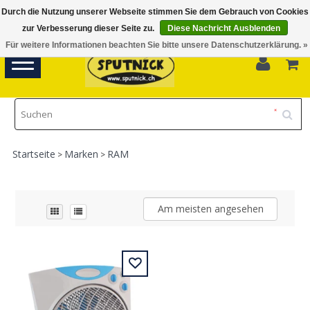
Durch die Nutzung unserer Webseite stimmen Sie dem Gebrauch von Cookies
Di-Fr 11.00 - 18.30, Sa 10.00 - 16.00
zur Verbesserung dieser Seite zu.
Diese Nachricht Ausblenden
Für weitere Informationen beachten Sie bitte unsere Datenschutzerklärung. »
0
Toggle
navigation
Startseite
Marken
RAM
>
>
Am meisten angesehen