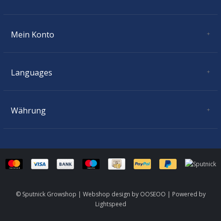
Donnerstag:
11.00 - 18.30
Freitag:
11.00 - 18.30
Mein Konto
Samstag:
10.00 - 16.00
Benutzerkonto Information
Sonntag:
geschlossen
Meine Bestellungen
Meine Nachrichten (Tickets)
Languages
Mein Wunschzettel
Deutsch
Währung
CHF
© Sputnick Growshop | Webshop design by
OOSEOO
| Powered by
Lightspeed