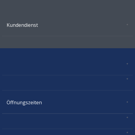
Kundendienst
Oeffnungszeiten Growshop Schönenwerd
AGB'S
Datenschutz
Zahlungsverbindung
Kontakt
Sitemap
Mastercard, Visa, TWINT, Vorkasse
Versandinformationen
Über Uns
Impressum
Öffnungszeiten
Montag:
geschlossen
Dienstag:
11.00 - 18.30
Mittwoch:
11.00 - 18.30