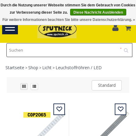
Durch die Nutzung unserer Webseite stimmen Sie dem Gebrauch von Cookies
Di-Fr 11.00 - 18.30, Sa 10.00 - 16.00
zur Verbesserung dieser Seite zu.
Diese Nachricht Ausblenden
Für weitere Informationen beachten Sie bitte unsere Datenschutzerklärung. »
0
Toggle
navigation
Startseite
Shop
Licht
Leuchstoffröhren / LED
>
>
>
Standard