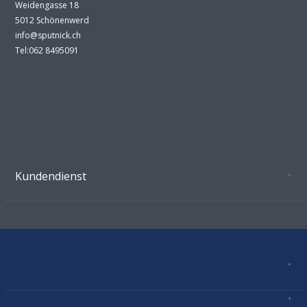
Weidengasse 18
5012 Schönenwerd
info@sputnick.ch
Tel:062 8495091
Kundendienst
Oeffnungszeiten Growshop Schönenwerd
AGB'S
Datenschutz
Zahlungsverbindung
Kontakt
Sitemap
Mastercard, Visa, TWINT, Vorkasse
Versandinformationen
Über Uns
Impressum