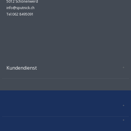
5012 Schönenwerd
info@sputnick.ch
Tel:062 8495091
Kundendienst
Oeffnungszeiten Growshop Schönenwerd
AGB'S
Datenschutz
Zahlungsverbindung
Kontakt
Sitemap
Mastercard, Visa, TWINT, Vorkasse
Versandinformationen
Über Uns
Impressum