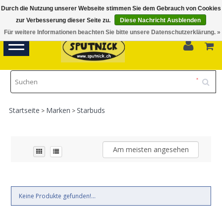
Durch die Nutzung unserer Webseite stimmen Sie dem Gebrauch von Cookies
Di-Fr 11.00 - 18.30, Sa 10.00 - 16.00
zur Verbesserung dieser Seite zu.
Diese Nachricht Ausblenden
Für weitere Informationen beachten Sie bitte unsere Datenschutzerklärung. »
0
Toggle
navigation
Startseite
Marken
Starbuds
>
>
Am meisten angesehen
Keine Produkte gefunden!...