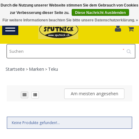
Durch die Nutzung unserer Webseite stimmen Sie dem Gebrauch von Cookies
Di-Fr 11.00 - 18.30, Sa 10.00 - 16.00
zur Verbesserung dieser Seite zu.
Diese Nachricht Ausblenden
Für weitere Informationen beachten Sie bitte unsere Datenschutzerklärung. »
0
Toggle
navigation
Startseite
Marken
Teku
>
>
Am meisten angesehen
Keine Produkte gefunden!...