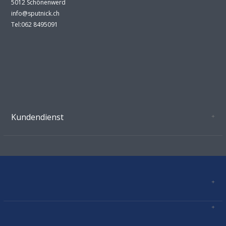
5012 Schönenwerd
info@sputnick.ch
Tel:062 8495091
Kundendienst
Oeffnungszeiten Growshop Schönenwerd
AGB'S
Datenschutz
Zahlungsverbindung
Kontakt
Sitemap
Mastercard, Visa, TWINT, Vorkasse
Versandinformationen
Über Uns
Impressum