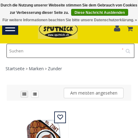
Durch die Nutzung unserer Webseite stimmen Sie dem Gebrauch von Cookies
Di-Fr 11.00 - 18.30, Sa 10.00 - 16.00
zur Verbesserung dieser Seite zu.
Diese Nachricht Ausblenden
Für weitere Informationen beachten Sie bitte unsere Datenschutzerklärung. »
0
Toggle
navigation
Startseite
Marken
Zunder
>
>
Am meisten angesehen