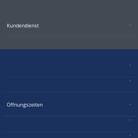
Kundendienst
Oeffnungszeiten Growshop Schönenwerd
AGB'S
Datenschutz
Zahlungsverbindung
Kontakt
Sitemap
Mastercard, Visa, TWINT, Vorkasse
Versandinformationen
Über Uns
Impressum
Öffnungszeiten
Montag:
geschlossen
Dienstag:
11.00 - 18.30
Mittwoch:
11.00 - 18.30