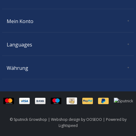
Donnerstag:
11.00 - 18.30
Freitag:
11.00 - 18.30
Mein Konto
Samstag:
10.00 - 16.00
Benutzerkonto Information
Sonntag:
geschlossen
Meine Bestellungen
Meine Nachrichten (Tickets)
Languages
Mein Wunschzettel
Deutsch
Währung
CHF
© Sputnick Growshop | Webshop design by
OOSEOO
| Powered by
Lightspeed