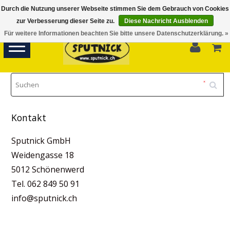
Durch die Nutzung unserer Webseite stimmen Sie dem Gebrauch von Cookies
Di-Fr 11.00 - 18.30, Sa 10.00 - 16.00
zur Verbesserung dieser Seite zu.
Diese Nachricht Ausblenden
Für weitere Informationen beachten Sie bitte unsere Datenschutzerklärung. »
0
Toggle
navigation
Kontakt
Sputnick GmbH
Weidengasse 18
5012 Schönenwerd
Tel. 062 849 50 91
info@sputnick.ch