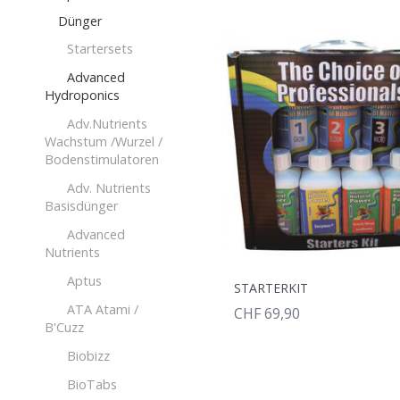
Dünger
Startersets
Advanced
Hydroponics
Adv.Nutrients
Wachstum /Wurzel /
Bodenstimulatoren
Adv. Nutrients
Basisdünger
Advanced
Nutrients
Aptus
STARTERKIT
ATA Atami /
CHF 69,90
B'Cuzz
Biobizz
BioTabs