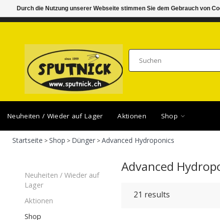
Durch die Nutzung unserer Webseite stimmen Sie dem Gebrauch von Coo
DI-FR 11.00 - 18.30, SA 10.00 - 16.00
SAMSTA
Neuheiten / Wieder auf Lager
Aktionen
Shop
Startseite
Shop
Dünger
Advanced Hydroponics
>
>
>
Advanced Hydrop
Neuheiten / Wieder auf
Lager
21
results
Aktionen
Shop