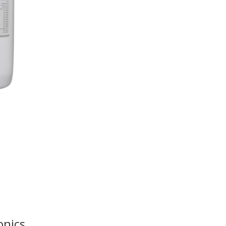
onics