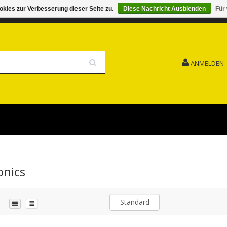
kies zur Verbesserung dieser Seite zu.
Diese Nachricht Ausblenden
Für
G 15.08. GESCHLOSSEN FEIERTAG
VERSANDKOSTENFREI
ANMELDEN
onics
Standard