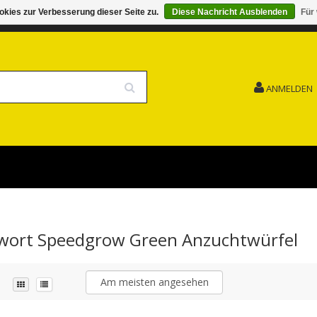
kies zur Verbesserung dieser Seite zu.
Diese Nachricht Ausblenden
Für
G 15.08. GESCHLOSSEN FEIERTAG
VERSANDKOSTENFREI
ANMELDEN
agwort Speedgrow Green Anzuchtwürfel
Am meisten angesehen