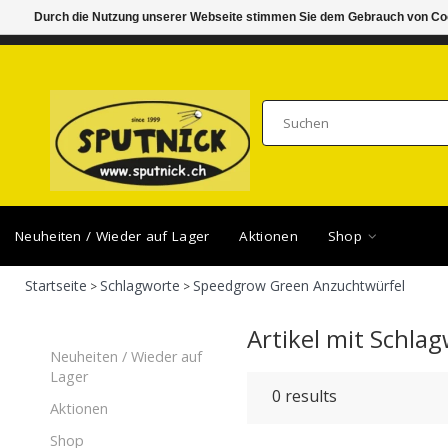
Durch die Nutzung unserer Webseite stimmen Sie dem Gebrauch von Coo
DI-FR 11.00 - 18.30, SA 10.00 - 16.00
SAMSTA
Neuheiten / Wieder auf Lager
Aktionen
Shop
Startseite
Schlagworte
Speedgrow Green Anzuchtwürfel
>
>
Artikel mit Schl
Neuheiten / Wieder auf
Lager
0
results
Aktionen
Shop