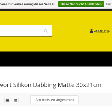
kies zur Verbesserung dieser Seite zu.
Diese Nachricht Ausblenden
Für
G 15.08. GESCHLOSSEN FEIERTAG
VERSANDKOSTENFREI
ANMELDEN
gwort Silikon Dabbing Matte 30x21cm
Am meisten angesehen