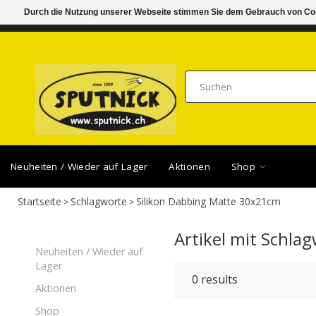
Durch die Nutzung unserer Webseite stimmen Sie dem Gebrauch von Coo
DI-FR 11.00 - 18.30, SA 10.00 - 16.00
SAMSTA
Neuheiten / Wieder auf Lager
Aktionen
Shop
Startseite
Schlagworte
Silikon Dabbing Matte 30x21cm
>
>
Artikel mit Schla
Neuheiten / Wieder auf
Lager
0
results
Aktionen
Shop