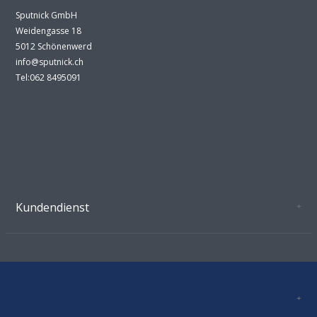
Sputnick GmbH
Weidengasse 18
5012 Schönenwerd
info@sputnick.ch
Tel:062 8495091
Kundendienst
Oeffnungszeiten Growshop Schönenwerd
AGB'S
Datenschutz
Zahlungsverbindung
Kontakt
Sitemap
Mastercard, Visa, TWINT, Vorkasse
Versandinformationen