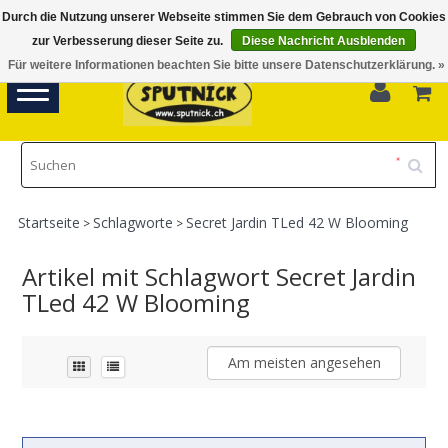
Durch die Nutzung unserer Webseite stimmen Sie dem Gebrauch von Cookies
Di-Fr 11.00 - 18.30, Sa 10.00 - 16.00
zur Verbesserung dieser Seite zu.
Diese Nachricht Ausblenden
Für weitere Informationen beachten Sie bitte unsere Datenschutzerklärung. »
0
Toggle
navigation
Startseite
Schlagworte
Secret Jardin TLed 42 W Blooming
>
>
Artikel mit Schlagwort Secret Jardin
TLed 42 W Blooming
Am meisten angesehen