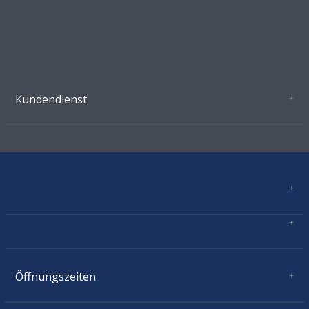
Kundendienst
Oeffnungszeiten Growshop Schönenwerd
AGB'S
Datenschutz
Zahlungsverbindung
Kontakt
Sitemap
Mastercard, Visa, TWINT, Vorkasse
Versandinformationen
Über Uns
Impressum
Öffnungszeiten
Montag:
geschlossen