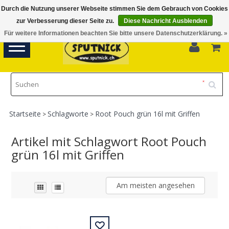
Durch die Nutzung unserer Webseite stimmen Sie dem Gebrauch von Cookies
Di-Fr 11.00 - 18.30, Sa 10.00 - 16.00
zur Verbesserung dieser Seite zu.
Diese Nachricht Ausblenden
Für weitere Informationen beachten Sie bitte unsere Datenschutzerklärung. »
0
Toggle
navigation
Startseite
Schlagworte
Root Pouch grün 16l mit Griffen
>
>
Artikel mit Schlagwort Root Pouch
grün 16l mit Griffen
Am meisten angesehen