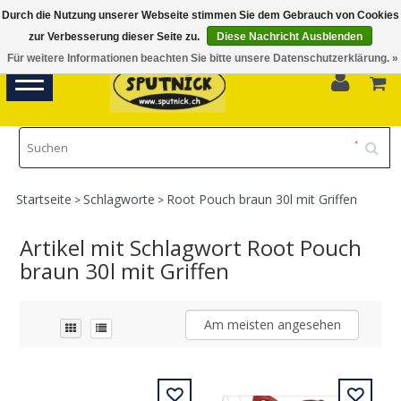
Durch die Nutzung unserer Webseite stimmen Sie dem Gebrauch von Cookies
Di-Fr 11.00 - 18.30, Sa 10.00 - 16.00
zur Verbesserung dieser Seite zu.
Diese Nachricht Ausblenden
Für weitere Informationen beachten Sie bitte unsere Datenschutzerklärung. »
0
Toggle
navigation
Startseite
Schlagworte
Root Pouch braun 30l mit Griffen
>
>
Artikel mit Schlagwort Root Pouch
braun 30l mit Griffen
Am meisten angesehen