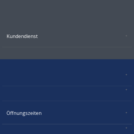
Kundendienst
Oeffnungszeiten Growshop Schönenwerd
AGB'S
Datenschutz
Zahlungsverbindung
Kontakt
Sitemap
Mastercard, Visa, TWINT, Vorkasse
Versandinformationen
Über Uns
Impressum
Öffnungszeiten
Montag:
geschlossen
Dienstag:
11.00 - 18.30