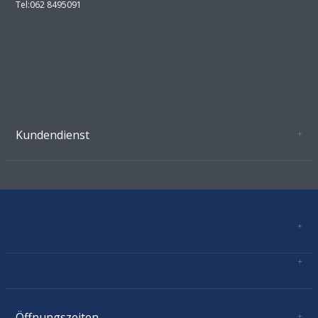
Tel:062 8495091
Kundendienst
Oeffnungszeiten Growshop Schönenwerd
AGB'S
Datenschutz
Zahlungsverbindung
Kontakt
Sitemap
Mastercard, Visa, TWINT, Vorkasse
Versandinformationen
Über Uns
Impressum
Öffnungszeiten