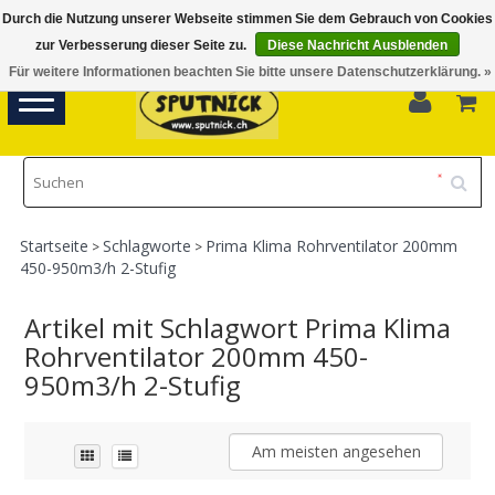
Durch die Nutzung unserer Webseite stimmen Sie dem Gebrauch von Cookies
Di-Fr 11.00 - 18.30, Sa 10.00 - 16.00
zur Verbesserung dieser Seite zu.
Diese Nachricht Ausblenden
Für weitere Informationen beachten Sie bitte unsere Datenschutzerklärung. »
0
Toggle
navigation
Startseite
Schlagworte
Prima Klima Rohrventilator 200mm
>
>
450-950m3/h 2-Stufig
Artikel mit Schlagwort Prima Klima
Rohrventilator 200mm 450-
950m3/h 2-Stufig
Am meisten angesehen