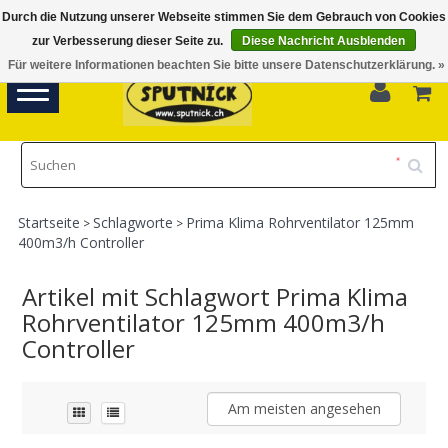
Durch die Nutzung unserer Webseite stimmen Sie dem Gebrauch von Cookies
Di-Fr 11.00 - 18.30, Sa 10.00 - 16.00
zur Verbesserung dieser Seite zu.
Diese Nachricht Ausblenden
Für weitere Informationen beachten Sie bitte unsere Datenschutzerklärung. »
0
Toggle
navigation
Startseite
Schlagworte
Prima Klima Rohrventilator 125mm
>
>
400m3/h Controller
Artikel mit Schlagwort Prima Klima
Rohrventilator 125mm 400m3/h
Controller
Am meisten angesehen