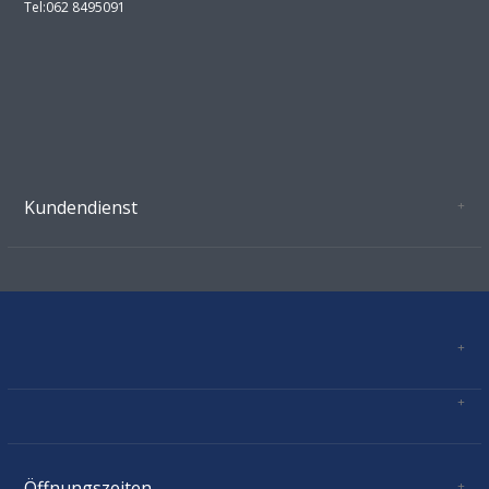
Tel:062 8495091
Kundendienst
Oeffnungszeiten Growshop Schönenwerd
AGB'S
Datenschutz
Zahlungsverbindung
Kontakt
Sitemap
Mastercard, Visa, TWINT, Vorkasse
Versandinformationen
Über Uns
Impressum
Öffnungszeiten