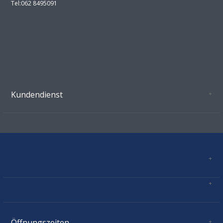
Tel:062 8495091
Kundendienst
Oeffnungszeiten Growshop Schönenwerd
AGB'S
Datenschutz
Zahlungsverbindung
Kontakt
Sitemap
Mastercard, Visa, TWINT, Vorkasse
Versandinformationen
Über Uns
Impressum
Öffnungszeiten