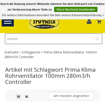
Durch die Nutzung unserer Webseite stimmen Sie dem Gebrauch von Cookies
Di-Fr 11.00 - 18.30, Sa 10.00 - 16.00
zur Verbesserung dieser Seite zu.
Diese Nachricht Ausblenden
Für weitere Informationen beachten Sie bitte unsere Datenschutzerklärung. »
0
Toggle
navigation
Startseite
Schlagworte
Prima Klima Rohrventilator 100mm
>
>
280m3/h Controller
Artikel mit Schlagwort Prima Klima
Rohrventilator 100mm 280m3/h
Controller
Am meisten angesehen