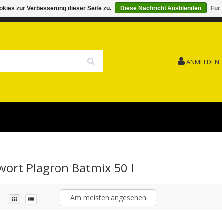
kies zur Verbesserung dieser Seite zu.
Diese Nachricht Ausblenden
Für
G 15.08. GESCHLOSSEN FEIERTAG
VERSANDKOSTENFREI
ANMELDEN
gwort Plagron Batmix 50 l
Am meisten angesehen