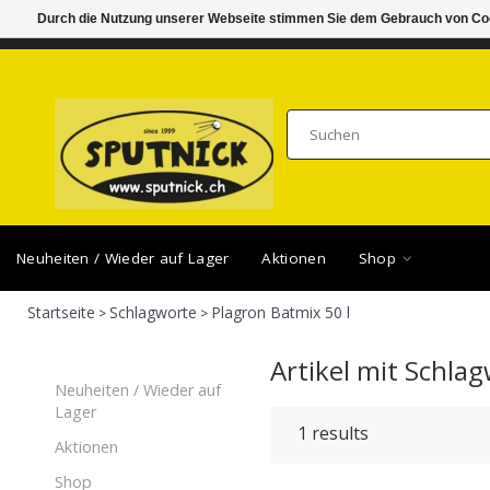
Durch die Nutzung unserer Webseite stimmen Sie dem Gebrauch von Coo
DI-FR 11.00 - 18.30, SA 10.00 - 16.00
SAMSTA
Neuheiten / Wieder auf Lager
Aktionen
Shop
Startseite
Schlagworte
Plagron Batmix 50 l
>
>
Artikel mit Schla
Neuheiten / Wieder auf
Lager
1
results
Aktionen
Shop