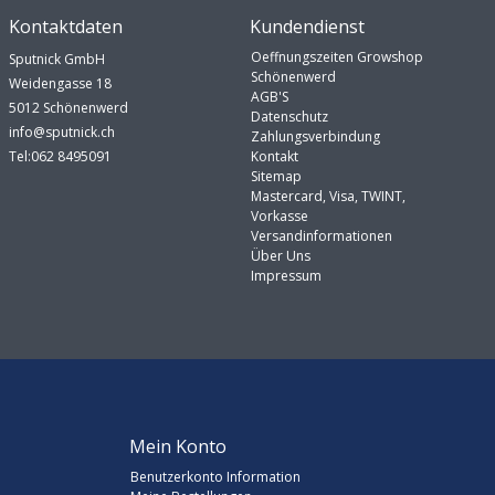
Kontaktdaten
Kundendienst
Oeffnungszeiten Growshop
Sputnick GmbH
Schönenwerd
Weidengasse 18
AGB'S
5012 Schönenwerd
Datenschutz
info@sputnick.ch
Zahlungsverbindung
Tel:062 8495091
Kontakt
Sitemap
Mastercard, Visa, TWINT,
Vorkasse
Versandinformationen
Über Uns
Impressum
Mein Konto
Benutzerkonto Information