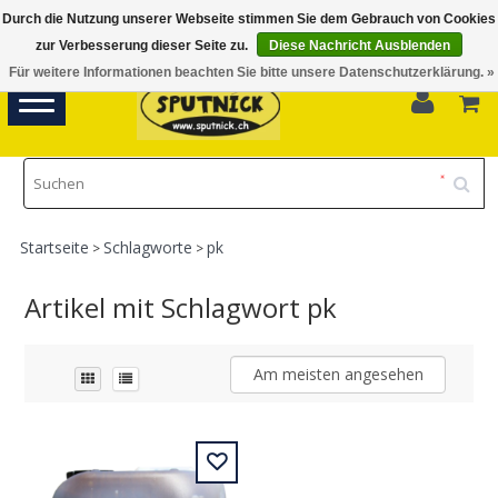
Durch die Nutzung unserer Webseite stimmen Sie dem Gebrauch von Cookies
Di-Fr 11.00 - 18.30, Sa 10.00 - 16.00
zur Verbesserung dieser Seite zu.
Diese Nachricht Ausblenden
Für weitere Informationen beachten Sie bitte unsere Datenschutzerklärung. »
0
Toggle
navigation
Startseite
Schlagworte
pk
>
>
Artikel mit Schlagwort pk
Am meisten angesehen