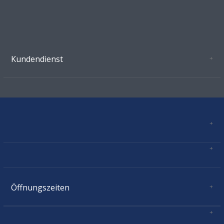
Kundendienst
Oeffnungszeiten Growshop Schönenwerd
AGB'S
Datenschutz
Zahlungsverbindung
Kontakt
Sitemap
Mastercard, Visa, TWINT, Vorkasse
Versandinformationen
Über Uns
Impressum
Öffnungszeiten
Montag:
geschlossen
Dienstag:
11.00 - 18.30