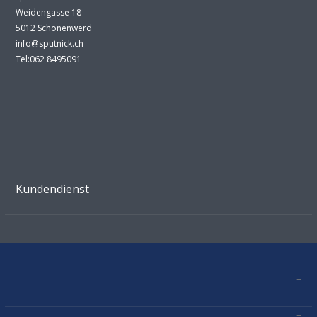
Weidengasse 18
5012 Schönenwerd
info@sputnick.ch
Tel:062 8495091
Kundendienst
Oeffnungszeiten Growshop Schönenwerd
AGB'S
Datenschutz
Zahlungsverbindung
Kontakt
Sitemap
Mastercard, Visa, TWINT, Vorkasse
Versandinformationen
Über Uns