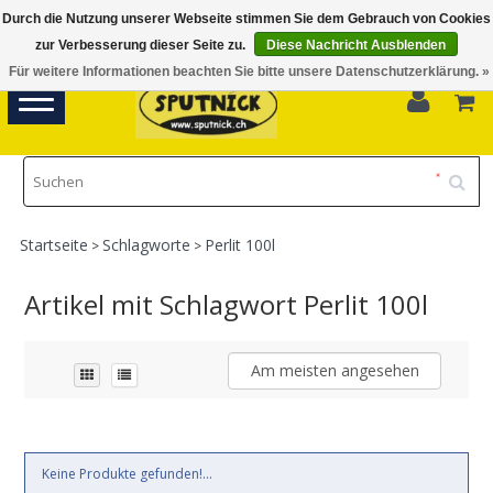
Durch die Nutzung unserer Webseite stimmen Sie dem Gebrauch von Cookies
Di-Fr 11.00 - 18.30, Sa 10.00 - 16.00
zur Verbesserung dieser Seite zu.
Diese Nachricht Ausblenden
Für weitere Informationen beachten Sie bitte unsere Datenschutzerklärung. »
0
Toggle
navigation
Startseite
Schlagworte
Perlit 100l
>
>
Artikel mit Schlagwort Perlit 100l
Am meisten angesehen
Keine Produkte gefunden!...