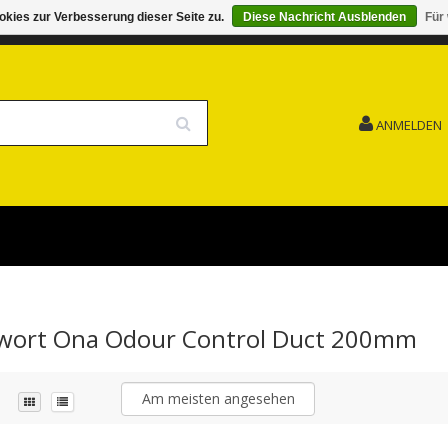
kies zur Verbesserung dieser Seite zu.
Diese Nachricht Ausblenden
Für
G 15.08. GESCHLOSSEN FEIERTAG
VERSANDKOSTENFREI
ANMELDEN
agwort Ona Odour Control Duct 200mm
Am meisten angesehen