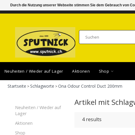
Durch die Nutzung unserer Webseite stimmen Sie dem Gebrauch von Coo
DI-FR 11.00 - 18.30, SA 10.00 - 16.00
SAMSTA
Neuheiten / Wieder auf Lager
Aktionen
Shop
Startseite
Schlagworte
Ona Odour Control Duct 200mm
>
>
Artikel mit Schl
Neuheiten / Wieder auf
Lager
4
results
Aktionen
Shop