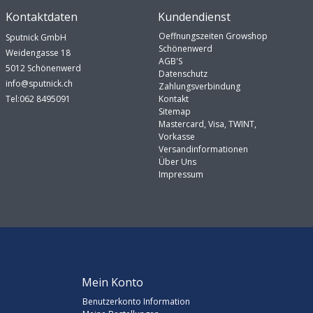
Kontaktdaten
Kundendienst
Oeffnungszeiten Growshop
Sputnick GmbH
Schönenwerd
Weidengasse 18
AGB'S
5012 Schönenwerd
Datenschutz
info@sputnick.ch
Zahlungsverbindung
Tel:062 8495091
Kontakt
Sitemap
Mastercard, Visa, TWINT,
Vorkasse
Versandinformationen
Über Uns
Impressum
Mein Konto
Benutzerkonto Information