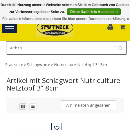
Durch die Nutzung unserer Webseite stimmen Sie dem Gebrauch von Cookies
Di-Fr 11.00 - 18.30, Sa 10.00 - 16.00
zur Verbesserung dieser Seite zu.
Diese Nachricht Ausblenden
Für weitere Informationen beachten Sie bitte unsere Datenschutzerklärung. »
0
Toggle
navigation
Startseite
Schlagworte
Nutriculture Netztopf 3" 8cm
>
>
Artikel mit Schlagwort Nutriculture
Netztopf 3" 8cm
Am meisten angesehen