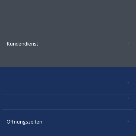
Kundendienst
Oeffnungszeiten Growshop Schönenwerd
AGB'S
Datenschutz
Zahlungsverbindung
Kontakt
Sitemap
Mastercard, Visa, TWINT, Vorkasse
Versandinformationen
Über Uns
Impressum
Öffnungszeiten
Montag:
geschlossen