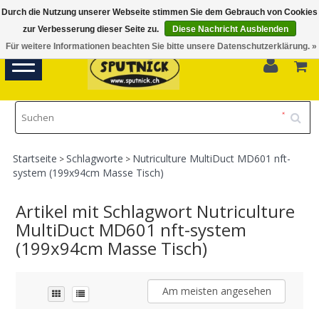
Durch die Nutzung unserer Webseite stimmen Sie dem Gebrauch von Cookies
Di-Fr 11.00 - 18.30, Sa 10.00 - 16.00
zur Verbesserung dieser Seite zu.
Diese Nachricht Ausblenden
Für weitere Informationen beachten Sie bitte unsere Datenschutzerklärung. »
0
Toggle
navigation
Startseite
Schlagworte
Nutriculture MultiDuct MD601 nft-
>
>
system (199x94cm Masse Tisch)
Artikel mit Schlagwort Nutriculture
MultiDuct MD601 nft-system
(199x94cm Masse Tisch)
Am meisten angesehen