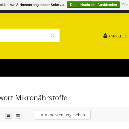
kies zur Verbesserung dieser Seite zu.
Diese Nachricht Ausblenden
Für
G 15.08. GESCHLOSSEN FEIERTAG
VERSANDKOSTENFREI
ANMELDEN
gwort Mikronährstoffe
Am meisten angesehen