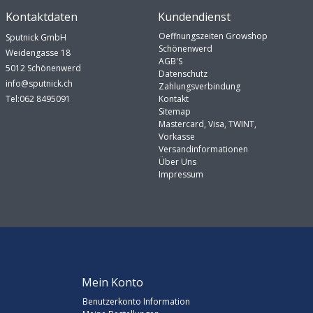
Kontaktdaten
Kundendienst
Oeffnungszeiten Growshop
Sputnick GmbH
Schönenwerd
Weidengasse 18
AGB'S
5012 Schönenwerd
Datenschutz
info@sputnick.ch
Zahlungsverbindung
Tel:062 8495091
Kontakt
Sitemap
Mastercard, Visa, TWINT,
Vorkasse
Versandinformationen
Über Uns
Impressum
Mein Konto
Benutzerkonto Information