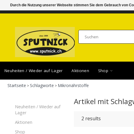
Durch die Nutzung unserer Webseite stimmen Sie dem Gebrauch von Coo
DI-FR 11.00 - 18.30, SA 10.00 - 16.00
SAMSTA
Neuheiten / Wieder auf Lager
Aktionen
Shop
Startseite
Schlagworte
Mikronährstoffe
>
>
Artikel mit Schla
Neuheiten / Wieder auf
Lager
2
results
Aktionen
Shop