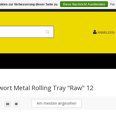
kies zur Verbesserung dieser Seite zu.
Diese Nachricht Ausblenden
Für
G 15.08. GESCHLOSSEN FEIERTAG
VERSANDKOSTENFREI
ANMELDEN
gwort Metal Rolling Tray "Raw" 12
Am meisten angesehen