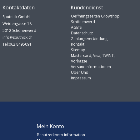
Kontaktdaten
Kundendienst
Oeffnungszeiten Growshop
Sputnick GmbH
Schönenwerd
Weidengasse 18
AGB'S
5012 Schönenwerd
Datenschutz
info@sputnick.ch
Zahlungsverbindung
Tel:062 8495091
Kontakt
Sitemap
Mastercard, Visa, TWINT,
Vorkasse
Versandinformationen
Über Uns
Impressum
Mein Konto
Benutzerkonto Information