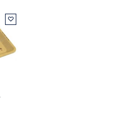
" 12,5X18CM