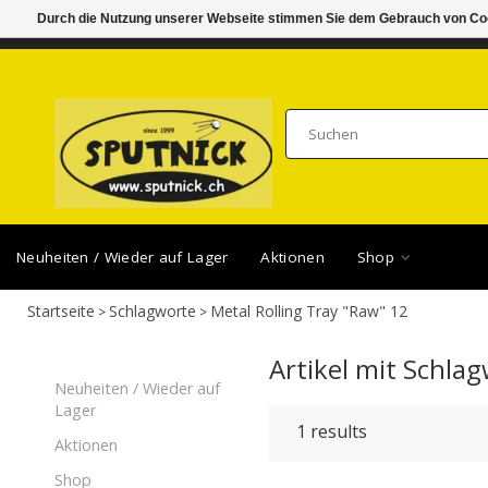
Durch die Nutzung unserer Webseite stimmen Sie dem Gebrauch von Coo
DI-FR 11.00 - 18.30, SA 10.00 - 16.00
SAMSTA
Neuheiten / Wieder auf Lager
Aktionen
Shop
Startseite
Schlagworte
Metal Rolling Tray "Raw" 12
>
>
Artikel mit Schla
Neuheiten / Wieder auf
Lager
1
results
Aktionen
Shop