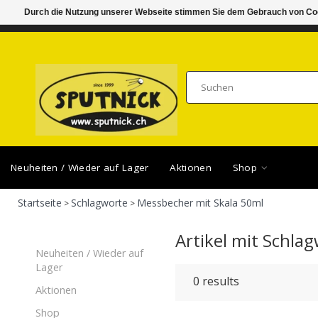
Durch die Nutzung unserer Webseite stimmen Sie dem Gebrauch von Coo
DI-FR 11.00 - 18.30, SA 10.00 - 16.00
SAMSTA
Neuheiten / Wieder auf Lager
Aktionen
Shop
Startseite
Schlagworte
Messbecher mit Skala 50ml
>
>
Artikel mit Schla
Neuheiten / Wieder auf
Lager
0
results
Aktionen
Shop