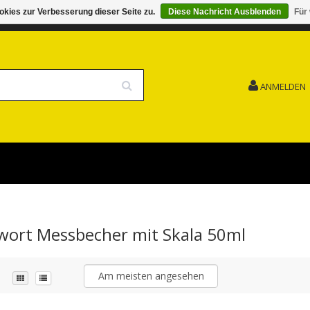
kies zur Verbesserung dieser Seite zu.
Diese Nachricht Ausblenden
Für
G 15.08. GESCHLOSSEN FEIERTAG
VERSANDKOSTENFREI
ANMELDEN
gwort Messbecher mit Skala 50ml
Am meisten angesehen