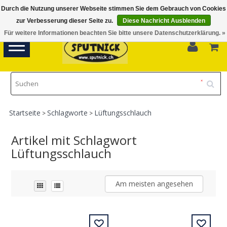
Durch die Nutzung unserer Webseite stimmen Sie dem Gebrauch von Cookies
Di-Fr 11.00 - 18.30, Sa 10.00 - 16.00
zur Verbesserung dieser Seite zu.
Diese Nachricht Ausblenden
Für weitere Informationen beachten Sie bitte unsere Datenschutzerklärung. »
0
Toggle
navigation
Startseite
Schlagworte
Lüftungsschlauch
>
>
Artikel mit Schlagwort
Lüftungsschlauch
Am meisten angesehen