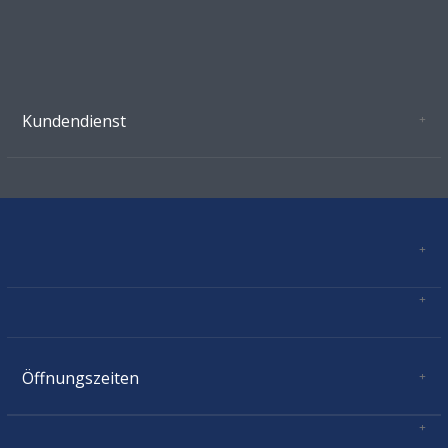
Kundendienst
Oeffnungszeiten Growshop Schönenwerd
AGB'S
Datenschutz
Zahlungsverbindung
Kontakt
Sitemap
Mastercard, Visa, TWINT, Vorkasse
Versandinformationen
Über Uns
Impressum
Öffnungszeiten
Montag:
geschlossen
Dienstag:
11.00 - 18.30