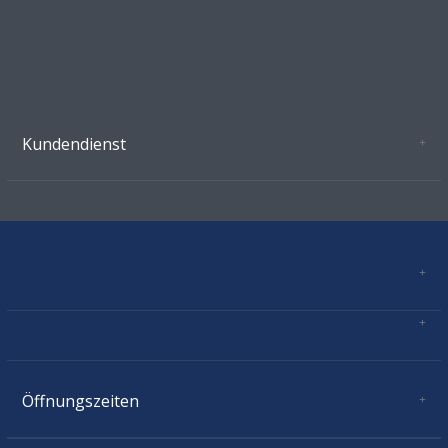
Kundendienst
Oeffnungszeiten Growshop Schönenwerd
AGB'S
Datenschutz
Zahlungsverbindung
Kontakt
Sitemap
Mastercard, Visa, TWINT, Vorkasse
Versandinformationen
Über Uns
Impressum
Öffnungszeiten
Montag:
geschlossen