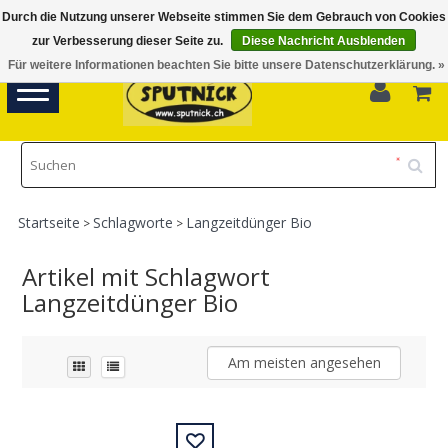
Durch die Nutzung unserer Webseite stimmen Sie dem Gebrauch von Cookies
Di-Fr 11.00 - 18.30, Sa 10.00 - 16.00
zur Verbesserung dieser Seite zu.
Diese Nachricht Ausblenden
Für weitere Informationen beachten Sie bitte unsere Datenschutzerklärung. »
0
Toggle
navigation
Startseite
Schlagworte
Langzeitdünger Bio
>
>
Artikel mit Schlagwort
Langzeitdünger Bio
Am meisten angesehen