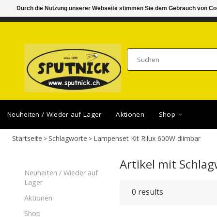
Durch die Nutzung unserer Webseite stimmen Sie dem Gebrauch von Coo
DI-FR 11.00 - 18.30, SA 10.00 - 16.00
SAMSTA
Neuheiten / Wieder auf Lager
Aktionen
Shop
Startseite
Schlagworte
Lampenset Kit Rilux 600W diimbar
>
>
Artikel mit Schla
Neuheiten / Wieder auf
Lager
0
results
Aktionen
Shop