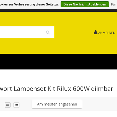
kies zur Verbesserung dieser Seite zu.
Diese Nachricht Ausblenden
Für
G 15.08. GESCHLOSSEN FEIERTAG
VERSANDKOSTENFREI
ANMELDEN
gwort Lampenset Kit Rilux 600W diimbar
Am meisten angesehen