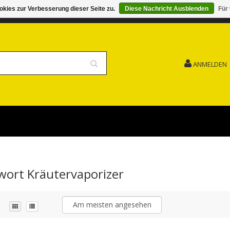
kies zur Verbesserung dieser Seite zu.
Diese Nachricht Ausblenden
Für
G 15.08. GESCHLOSSEN FEIERTAG
VERSANDKOSTENFREI
ANMELDEN
gwort Kräutervaporizer
Am meisten angesehen