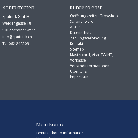
Kontaktdaten
Kundendienst
Oeffnungszeiten Growshop
Sputnick GmbH
Schönenwerd
Weidengasse 18
AGB'S
5012 Schönenwerd
Datenschutz
info@sputnick.ch
Zahlungsverbindung
Tel:062 8495091
Kontakt
Sitemap
Mastercard, Visa, TWINT,
Vorkasse
Versandinformationen
Über Uns
Impressum
Mein Konto
Benutzerkonto Information