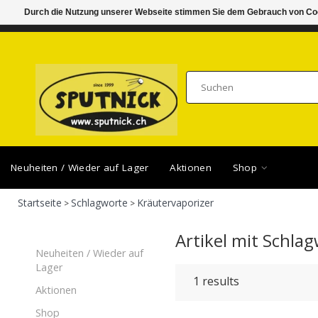
Durch die Nutzung unserer Webseite stimmen Sie dem Gebrauch von Coo
DI-FR 11.00 - 18.30, SA 10.00 - 16.00
SAMSTA
Neuheiten / Wieder auf Lager
Aktionen
Shop
Startseite
Schlagworte
Kräutervaporizer
>
>
Artikel mit Schla
Neuheiten / Wieder auf
Lager
1
results
Aktionen
Shop