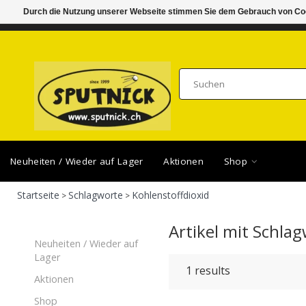
Durch die Nutzung unserer Webseite stimmen Sie dem Gebrauch von Coo
DI-FR 11.00 - 18.30, SA 10.00 - 16.00
SAMSTA
Neuheiten / Wieder auf Lager
Aktionen
Shop
Startseite
Schlagworte
Kohlenstoffdioxid
>
>
Artikel mit Schla
Neuheiten / Wieder auf
Lager
1
results
Aktionen
Shop