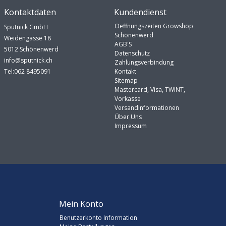
Kontaktdaten
Kundendienst
Oeffnungszeiten Growshop
Sputnick GmbH
Schönenwerd
Weidengasse 18
AGB'S
5012 Schönenwerd
Datenschutz
info@sputnick.ch
Zahlungsverbindung
Tel:062 8495091
Kontakt
Sitemap
Mastercard, Visa, TWINT,
Vorkasse
Versandinformationen
Über Uns
Impressum
Mein Konto
Benutzerkonto Information