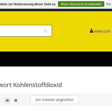
kies zur Verbesserung dieser Seite zu.
Diese Nachricht Ausblenden
Für
G 15.08. GESCHLOSSEN FEIERTAG
VERSANDKOSTENFREI
ANMELDEN
gwort Kohlenstoffdioxid
Am meisten angesehen