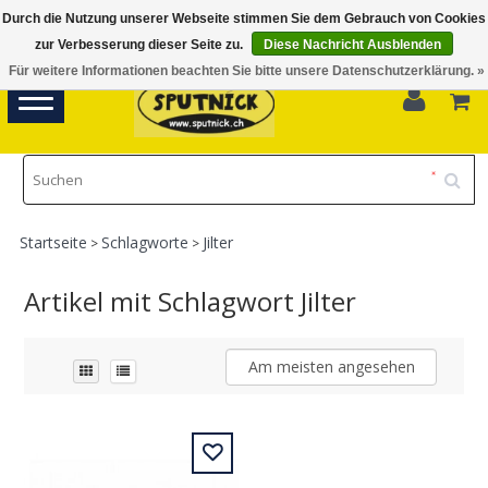
Durch die Nutzung unserer Webseite stimmen Sie dem Gebrauch von Cookies
Di-Fr 11.00 - 18.30, Sa 10.00 - 16.00
zur Verbesserung dieser Seite zu.
Diese Nachricht Ausblenden
Für weitere Informationen beachten Sie bitte unsere Datenschutzerklärung. »
0
Toggle
navigation
Startseite
Schlagworte
Jilter
>
>
Artikel mit Schlagwort Jilter
Am meisten angesehen