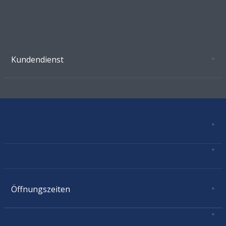
Kundendienst
Oeffnungszeiten Growshop Schönenwerd
AGB'S
Datenschutz
Zahlungsverbindung
Kontakt
Sitemap
Mastercard, Visa, TWINT, Vorkasse
Versandinformationen
Über Uns
Impressum
Öffnungszeiten
Montag:
geschlossen
Dienstag:
11.00 - 18.30