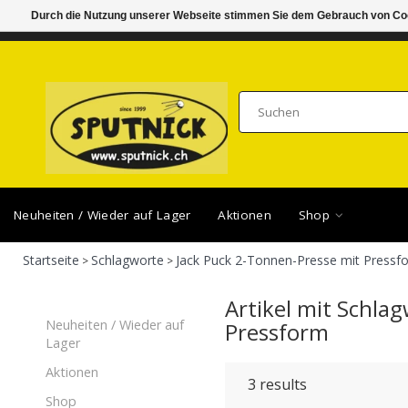
Durch die Nutzung unserer Webseite stimmen Sie dem Gebrauch von Coo
DI-FR 11.00 - 18.30, SA 10.00 - 16.00
SAMSTA
Neuheiten / Wieder auf Lager
Aktionen
Shop
Startseite
Schlagworte
Jack Puck 2-Tonnen-Presse mit Pressf
>
>
Artikel mit Schla
Neuheiten / Wieder auf
Pressform
Lager
Aktionen
3
results
Shop