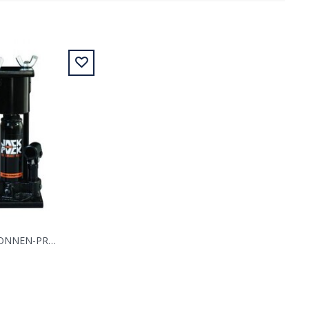
JACK PUCK 2-TONNEN-PRESSE MIT PRESSFORM, GROSS, RUND