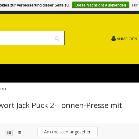
kies zur Verbesserung dieser Seite zu.
Diese Nachricht Ausblenden
Für
G 15.08. GESCHLOSSEN FEIERTAG
VERSANDKOSTENFREI
ANMELDEN
orm
gwort Jack Puck 2-Tonnen-Presse mit
Am meisten angesehen