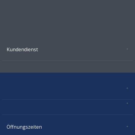
Kundendienst
Oeffnungszeiten Growshop Schönenwerd
AGB'S
Datenschutz
Zahlungsverbindung
Kontakt
Sitemap
Mastercard, Visa, TWINT, Vorkasse
Versandinformationen
Über Uns
Impressum
Öffnungszeiten