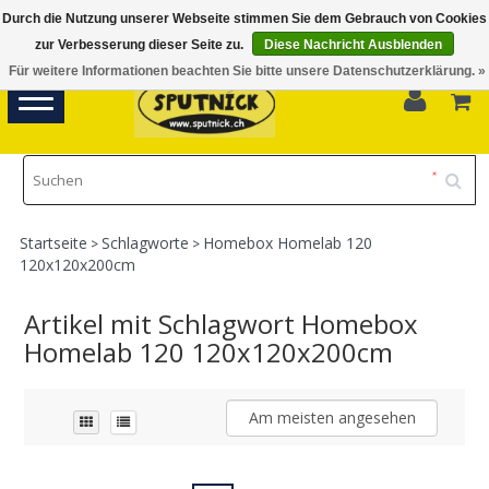
Durch die Nutzung unserer Webseite stimmen Sie dem Gebrauch von Cookies
Di-Fr 11.00 - 18.30, Sa 10.00 - 16.00
zur Verbesserung dieser Seite zu.
Diese Nachricht Ausblenden
Für weitere Informationen beachten Sie bitte unsere Datenschutzerklärung. »
0
Toggle
navigation
Startseite
Schlagworte
Homebox Homelab 120
>
>
120x120x200cm
Artikel mit Schlagwort Homebox
Homelab 120 120x120x200cm
Am meisten angesehen