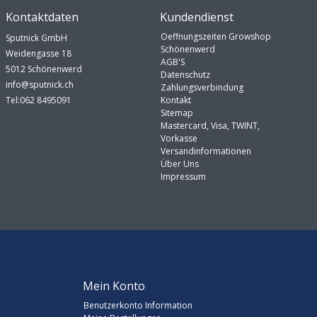
Kontaktdaten
Kundendienst
Oeffnungszeiten Growshop
Sputnick GmbH
Schönenwerd
Weidengasse 18
AGB'S
5012 Schönenwerd
Datenschutz
info@sputnick.ch
Zahlungsverbindung
Tel:062 8495091
Kontakt
Sitemap
Mastercard, Visa, TWINT,
Vorkasse
Versandinformationen
Über Uns
Impressum
Mein Konto
Benutzerkonto Information