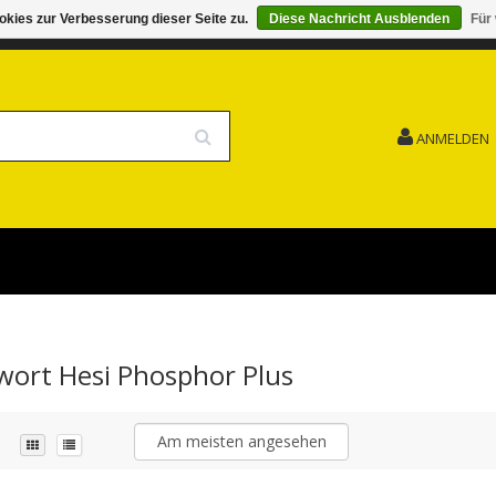
kies zur Verbesserung dieser Seite zu.
Diese Nachricht Ausblenden
Für
G 15.08. GESCHLOSSEN FEIERTAG
VERSANDKOSTENFREI
ANMELDEN
gwort Hesi Phosphor Plus
Am meisten angesehen