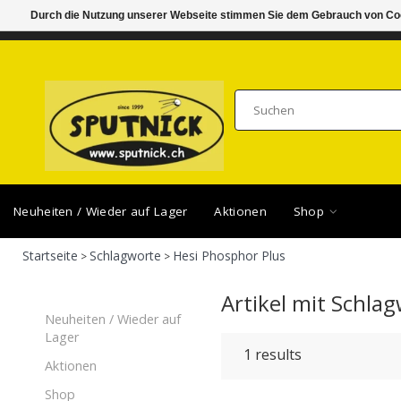
Durch die Nutzung unserer Webseite stimmen Sie dem Gebrauch von Coo
DI-FR 11.00 - 18.30, SA 10.00 - 16.00
SAMSTA
Neuheiten / Wieder auf Lager
Aktionen
Shop
Startseite
Schlagworte
Hesi Phosphor Plus
>
>
Artikel mit Schla
Neuheiten / Wieder auf
Lager
1
results
Aktionen
Shop