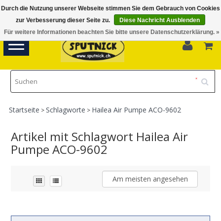
Durch die Nutzung unserer Webseite stimmen Sie dem Gebrauch von Cookies
Di-Fr 11.00 - 18.30, Sa 10.00 - 16.00
zur Verbesserung dieser Seite zu.
Diese Nachricht Ausblenden
Für weitere Informationen beachten Sie bitte unsere Datenschutzerklärung. »
0
Toggle
navigation
Startseite
Schlagworte
Hailea Air Pumpe ACO-9602
>
>
Artikel mit Schlagwort Hailea Air
Pumpe ACO-9602
Am meisten angesehen