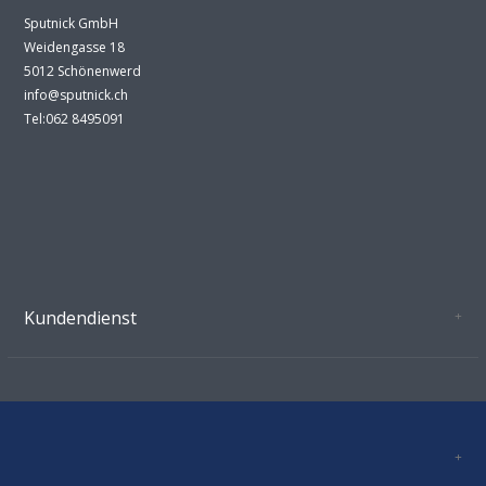
Sputnick GmbH
Weidengasse 18
5012 Schönenwerd
info@sputnick.ch
Tel:062 8495091
Kundendienst
Oeffnungszeiten Growshop Schönenwerd
AGB'S
Datenschutz
Zahlungsverbindung
Kontakt
Sitemap
Mastercard, Visa, TWINT, Vorkasse
Versandinformationen