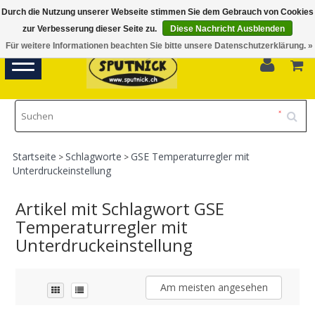
Durch die Nutzung unserer Webseite stimmen Sie dem Gebrauch von Cookies
Di-Fr 11.00 - 18.30, Sa 10.00 - 16.00
zur Verbesserung dieser Seite zu.
Diese Nachricht Ausblenden
Für weitere Informationen beachten Sie bitte unsere Datenschutzerklärung. »
0
Toggle
navigation
Startseite
Schlagworte
GSE Temperaturregler mit
>
>
Unterdruckeinstellung
Artikel mit Schlagwort GSE
Temperaturregler mit
Unterdruckeinstellung
Am meisten angesehen