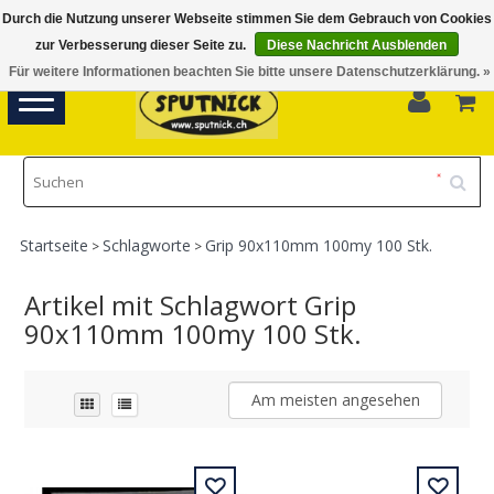
Durch die Nutzung unserer Webseite stimmen Sie dem Gebrauch von Cookies
Di-Fr 11.00 - 18.30, Sa 10.00 - 16.00
zur Verbesserung dieser Seite zu.
Diese Nachricht Ausblenden
Für weitere Informationen beachten Sie bitte unsere Datenschutzerklärung. »
0
Toggle
navigation
Startseite
Schlagworte
Grip 90x110mm 100my 100 Stk.
>
>
Artikel mit Schlagwort Grip
90x110mm 100my 100 Stk.
Am meisten angesehen