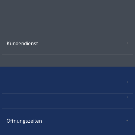
Kundendienst
Oeffnungszeiten Growshop Schönenwerd
AGB'S
Datenschutz
Zahlungsverbindung
Kontakt
Sitemap
Mastercard, Visa, TWINT, Vorkasse
Versandinformationen
Über Uns
Impressum
Öffnungszeiten
Montag:
geschlossen